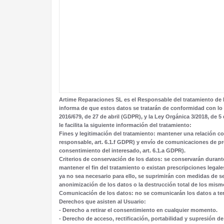
Artime Reparaciones SL
es el Responsable del tratamiento de l
informa de que estos datos se tratarán de conformidad con lo
2016/679, de 27 de abril (GDPR), y la Ley Orgánica 3/2018, de
le facilita la siguiente información del tratamiento:
Fines y legitimación del tratamiento:
mantener una relación com
responsable, art. 6.1.f GDPR) y envío de comunicaciones de pr
consentimiento del interesado, art. 6.1.a GDPR).
Criterios de conservación de los datos:
se conservarán durant
mantener el fin del tratamiento o existan prescripciones lega
ya no sea necesario para ello, se suprimirán con medidas de s
anonimización de los datos o la destrucción total de los mism
Comunicación de los datos:
no se comunicarán los datos a terc
Derechos que asisten al Usuario:
- Derecho a retirar el consentimiento en cualquier momento.
- Derecho de acceso, rectificación, portabilidad y supresión de