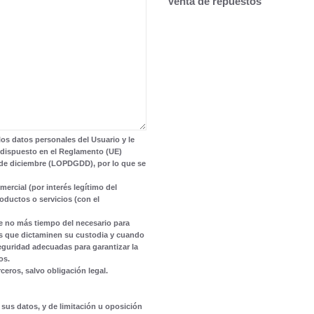
Venta de repuestos
os datos personales del Usuario y le
 dispuesto en el Reglamento (UE)
 5 de diciembre (LOPDGDD), por lo que se
ercial (por interés legítimo del
oductos o servicios (con el
e no más tiempo del necesario para
les que dictaminen su custodia y cuando
eguridad adecuadas para garantizar la
os.
eros, salvo obligación legal.
 sus datos, y de limitación u oposición