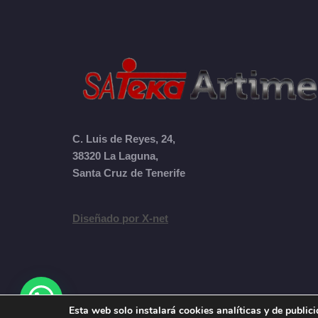
C. Luis de Reyes, 24,
38320 La Laguna,
Santa Cruz de Tenerife
Diseñado por X-net
Esta web solo instalará cookies analíticas y de publi