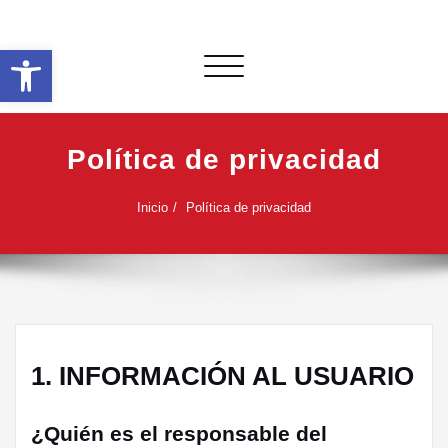
Saltar
al
Abrir barra de herramientas
contenido
Alternar
navegación
Política de privacidad
Inicio
Política de privacidad
1. INFORMACIÓN AL USUARIO
¿Quién es el responsable del