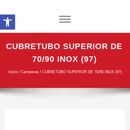
Saltar
al
Abrir barra de herramientas
contenido
Alternar
navegación
CUBRETUBO SUPERIOR DE
70/90 INOX (97)
Inicio
/
Campanas
/ CUBRETUBO SUPERIOR DE 70/90 INOX (97)