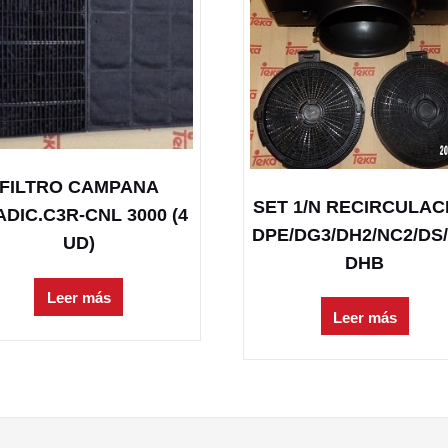
FILTRO CAMPANA
SET 1/N RECIRCULAC
DIC.C3R-CNL 3000 (4
DPE/DG3/DH2/NC2/DS/
UD)
DHB
Leer más
Leer más