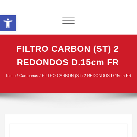
Saltar
al
Abrir barra de herramientas
contenido
Alternar
navegación
FILTRO CARBON (ST) 2
REDONDOS D.15cm FR
Inicio
/
Campanas
/ FILTRO CARBON (ST) 2 REDONDOS D.15cm FR