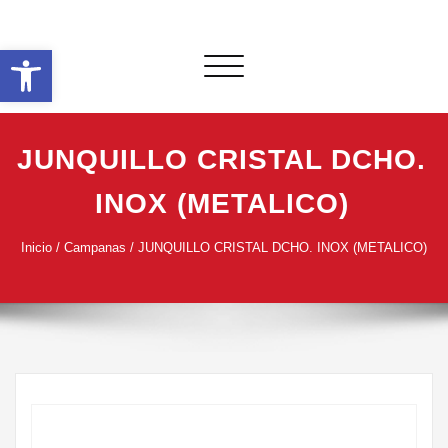
Saltar
al
Abrir barra de herramientas
contenido
Alternar
navegación
JUNQUILLO CRISTAL DCHO.
INOX (METALICO)
Inicio
/
Campanas
/ JUNQUILLO CRISTAL DCHO. INOX (METALICO)