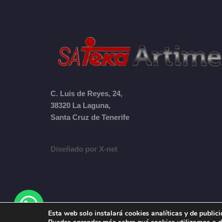
C. Luis de Reyes, 24,
38320 La Laguna,
Santa Cruz de Tenerife
Diseñado por X-net
Esta web solo instalará cookies analíticas y de publi