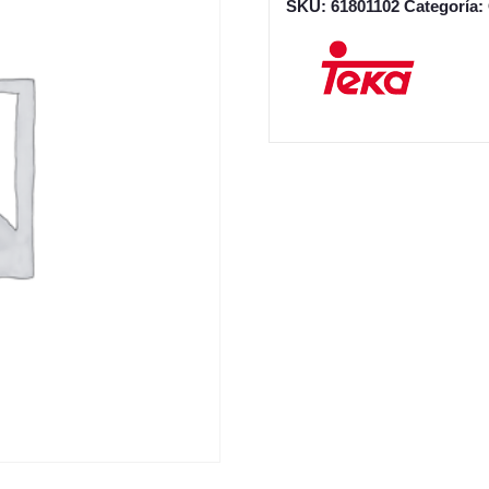
SKU:
61801102
Categoría: