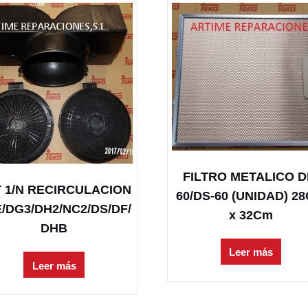
FILTRO METALICO D
 1/N RECIRCULACION
60/DS-60 (UNIDAD) 2
/DG3/DH2/NC2/DS/DF/
x 32Cm
DHB
Leer más
Leer más