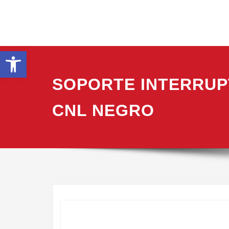
Saltar
al
contenido
Abrir barra de herramientas
SOPORTE INTERRUP
CNL NEGRO