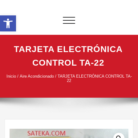
Saltar
al
Abrir barra de herramientas
contenido
Alternar
navegación
TARJETA ELECTRÓNICA
CONTROL TA-22
Inicio
/
Aire Acondicionado
/ TARJETA ELECTRÓNICA CONTROL TA-
22