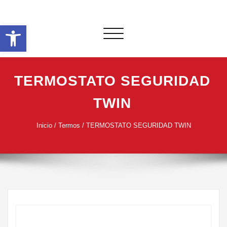
Saltar
al
Abrir barra de herramientas
contenido
Alternar
navegación
TERMOSTATO SEGURIDAD
TWIN
Inicio
/
Termos
/ TERMOSTATO SEGURIDAD TWIN