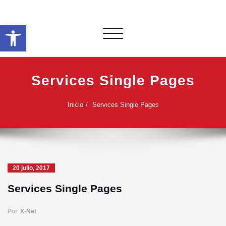
Saltar
al
Abrir barra de herramientas
contenido
Alternar
navegación
Services Single Pages
Inicio
Services Single Pages
20 julio, 2017
Services Single Pages
Por
X-Net